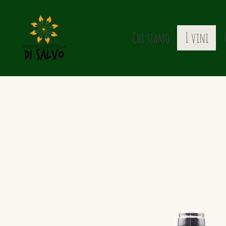
Chi siamo
I vini